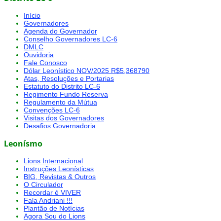
Início
Governadores
Agenda do Governador
Conselho Governadores LC-6
DMLC
Ouvidoria
Fale Conosco
Dólar Leonístico NOV/2025 R$5,368790
Atas, Resoluções e Portarias
Estatuto do Distrito LC-6
Regimento Fundo Reserva
Regulamento da Mútua
Convenções LC-6
Visitas dos Governadores
Desafios Governadoria
Leonísmo
Lions Internacional
Instruções Leonísticas
BIG, Revistas & Outros
O Circulador
Recordar é VIVER
Fala Andriani !!!
Plantão de Notícias
Agora Sou do Lions