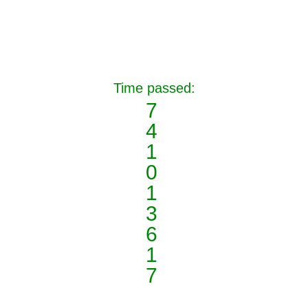
Time passed:
7
4
1
0
1
3
6
1
7