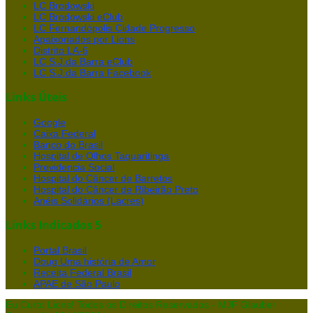
LC Brodowski
LC Brodowski eClub
LC Fernandópolis Cidade Progresso
Apaixonados por Lions
Distrito LA-6
LC S.J.da Barra eClub
LC S.J.da Barra Facebook
Links Úteis
Google
Caixa Federal
Banco do Brasil
Hospital de Olhos Taquaritinga
Previdencia Social
Hospital do Câncer de Barretos
Hospital do Câncer de Ribeirão Preto
Anéis Solidários (Lacres)
Links Indicados 5
Portal Brasil
Doug Uma história de Amor
Receita Federal Brasil
APAE de São Paulo
Eu Curto Lions! Todos os Direitos Reservados - MJF Glauber