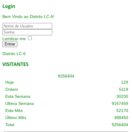
Login
Bem Vindo ao Distrito LC-6!
Lembrar-me
Entrar
Distrito LC-6
VISITANTES
9
2
5
6
4
0
4
Hoje
129
Ontem
5119
Esta Semana
30230
Última Semana
9167459
Este Mês
52170
Último Mês
388450
Total
9256404