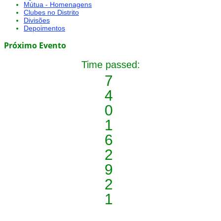
Mútua - Homenagens
Clubes no Distrito
Divisões
Depoimentos
Próximo Evento
Time passed:
7
4
0
1
6
2
9
2
1