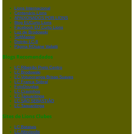
Lions Internacional
Centenário Lions
APAIXONADOS POR LIONS
Blog EUCurto Lions
Facebook EU Curto Lions
Luz de Brodowski
SoftMaster
Distrito LC-8
Página ROsane Vailatti
Blogs Recomendados
LC Ribeirão Preto Centro
LC Brodowski
LC Votuporanga Brisas Suaves
LC Franca Sobral
FotoDouglas
LC Cravinhos
LC Taquaritinga
LC SÃO SEBASTIÃO
LC Taquaritinga
Sites de Lions Clubes
LC Batatais
LC Altinópolis