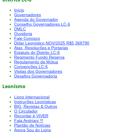
Início
Governadores
Agenda do Governador
Conselho Governadores LC-6
DMLC
Ouvidoria
Fale Conosco
Dólar Leonístico NOV/2025 R$5,368790
Atas, Resoluções e Portarias
Estatuto do Distrito LC-6
Regimento Fundo Reserva
Regulamento da Mútua
Convenções LC-6
Visitas dos Governadores
Desafios Governadoria
Leonísmo
Lions Internacional
Instruções Leonísticas
BIG, Revistas & Outros
O Circulador
Recordar é VIVER
Fala Andriani !!!
Plantão de Notícias
Agora Sou do Lions