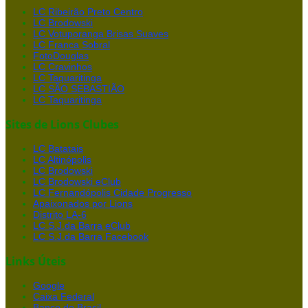
LC Ribeirão Preto Centro
LC Brodowski
LC Votuporanga Brisas Suaves
LC Franca Sobral
FotoDouglas
LC Cravinhos
LC Taquaritinga
LC SÃO SEBASTIÃO
LC Taquaritinga
Sites de Lions Clubes
LC Batatais
LC Altinópolis
LC Brodowski
LC Brodowski eClub
LC Fernandópolis Cidade Progresso
Apaixonados por Lions
Distrito LA-6
LC S.J.da Barra eClub
LC S.J.da Barra Facebook
Links Úteis
Google
Caixa Federal
Banco do Brasil