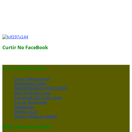
Curtir No FaceBook
Links Importantes
Lions Internacional
Centenário Lions
APAIXONADOS POR LIONS
Blog EUCurto Lions
Facebook EU Curto Lions
Luz de Brodowski
SoftMaster
Distrito LC-8
Página ROsane Vailatti
Blogs Recomendados