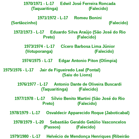
1970/1971 - L-17 Edwil José Ferreira Roncada
(Taquaritinga) (Falecido)
1971/1972 - L-17 Romeu Bonini
(Sertãozinho) (Falecido)
1972/1973 - L-17 Eduardo Silva Araújo (São José do Rio
Preto) (Falecido)
1973/1974 - L-17 Cícero Barbosa Lima Júnior
(Votuporanga) (Falecido)
1974/1975 - L-17 Edgar Antonio Piton (Olímpia)
1975/1976 - L-17 Jair de Figueiredo Leal (Pontal)
(Saiu do Lions)
1976/1977 - L-17 Antonio Dante de Oliveira Buscardi
(Taquaritinga) (Falecido)
1977/1978 - L-17 Sílvio Benito Martini (São José do Rio
Preto) (Falecido)
1978/1979 - L-17 Osvaldecir Apparecido Roque (Jaboticabal)
1978/1979 - L-20 Sebastião Geraldo Getúlio Vasconcelos
(Passos) (Falecido)
1979/1980 - L-17 Helvécio de Mendonça Henriques (Ribeirão