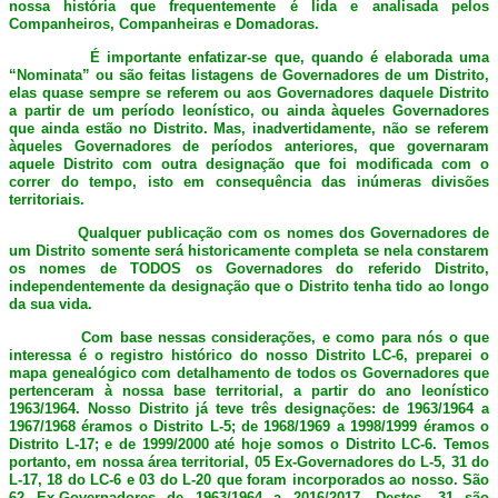
nossa história que frequentemente é lida e analisada pelos
Companheiros, Companheiras e Domadoras.
É importante enfatizar-se que, quando é elaborada uma
“Nominata” ou são feitas listagens de Governadores de um Distrito,
elas quase sempre se referem ou aos Governadores daquele Distrito
a partir de um período leonístico, ou ainda àqueles Governadores
que ainda estão no Distrito. Mas, inadvertidamente, não se referem
àqueles Governadores de períodos anteriores, que governaram
aquele Distrito com outra designação que foi modificada com o
correr do tempo, isto em consequência das inúmeras divisões
territoriais.
Qualquer publicação com os nomes dos Governadores de
um Distrito somente será historicamente completa se nela constarem
os nomes de TODOS os Governadores do referido Distrito,
independentemente da designação que o Distrito tenha tido ao longo
da sua vida.
Com base nessas considerações, e como para nós o que
interessa é o registro histórico do nosso Distrito LC-6, preparei o
mapa genealógico com detalhamento de todos os Governadores que
pertenceram à nossa base territorial, a partir do ano leonístico
1963/1964. Nosso Distrito já teve três designações: de 1963/1964 a
1967/1968 éramos o Distrito L-5; de 1968/1969 a 1998/1999 éramos o
Distrito L-17; e de 1999/2000 até hoje somos o Distrito LC-6. Temos
portanto, em nossa área territorial, 05 Ex-Governadores do L-5, 31 do
L-17, 18 do LC-6 e 03 do L-20 que foram incorporados ao nosso. São
62 Ex-Governadores de 1963/1964 a 2016/2017. Destes, 31 são