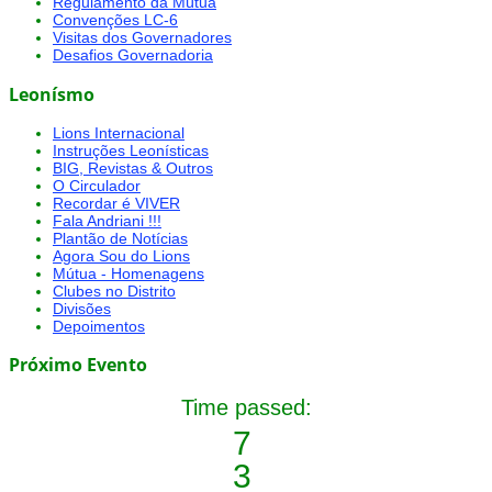
Regulamento da Mútua
Convenções LC-6
Visitas dos Governadores
Desafios Governadoria
Leonísmo
Lions Internacional
Instruções Leonísticas
BIG, Revistas & Outros
O Circulador
Recordar é VIVER
Fala Andriani !!!
Plantão de Notícias
Agora Sou do Lions
Mútua - Homenagens
Clubes no Distrito
Divisões
Depoimentos
Próximo Evento
Time passed:
7
3