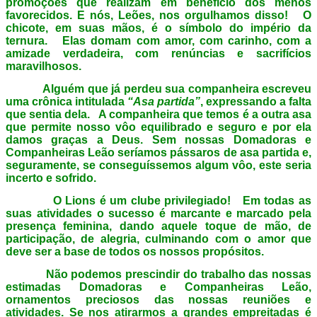
promoções que realizam em benefício dos menos
favorecidos. E nós, Leões, nos orgulhamos disso! O
chicote, em suas mãos, é o símbolo do império da
ternura. Elas domam com amor, com carinho, com a
amizade verdadeira, com renúncias e sacrifícios
maravilhosos.
Alguém que já perdeu sua companheira escreveu
uma crônica intitulada
“Asa partida”
, expressando a falta
que sentia dela. A companheira que temos é a outra asa
que permite nosso vôo equilibrado e seguro e por ela
damos graças a Deus. Sem nossas Domadoras e
Companheiras Leão seríamos pássaros de asa partida e,
seguramente, se conseguíssemos algum vôo, este seria
incerto e sofrido.
O Lions é um clube privilegiado! Em todas as
suas atividades o sucesso é marcante e marcado pela
presença feminina, dando aquele toque de mão, de
participação, de alegria, culminando com o amor que
deve ser a base de todos os nossos propósitos.
Não podemos prescindir do trabalho das nossas
estimadas Domadoras e Companheiras Leão,
ornamentos preciosos das nossas reuniões e
atividades. Se nos atirarmos a grandes empreitadas é