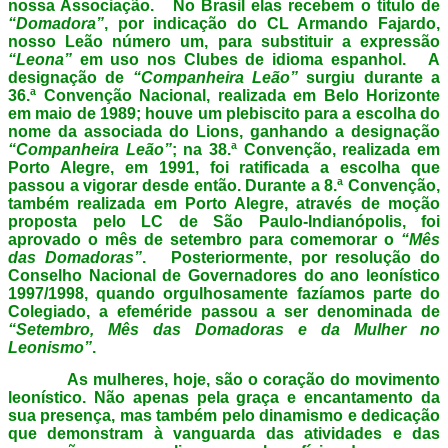
nossa Associação. No Brasil elas recebem o título de
“Domadora”
, por indicação do CL Armando Fajardo,
nosso Leão número um, para substituir a expressão
“Leona”
em uso nos Clubes de idioma espanhol. A
designação de
“Companheira Leão”
surgiu durante a
36.ª Convenção Nacional, realizada em Belo Horizonte
em maio de 1989; houve um plebiscito para a escolha do
nome da associada do Lions, ganhando a designação
“Companheira Leão”
; na 38.ª Convenção, realizada em
Porto Alegre, em 1991, foi ratificada a escolha que
passou a vigorar desde então. Durante a 8.ª Convenção,
também realizada em Porto Alegre, através de moção
proposta pelo LC de São Paulo-Indianópolis, foi
aprovado o mês de setembro para comemorar o
“Mês
das Domadoras”
. Posteriormente, por resolução do
Conselho Nacional de Governadores do ano leonístico
1997/1998, quando orgulhosamente fazíamos parte do
Colegiado, a efeméride passou a ser denominada de
“Setembro, Mês das Domadoras e da Mulher no
Leonismo”
.
As mulheres, hoje, são o coração do movimento
leonístico. Não apenas pela graça e encantamento da
sua presença, mas também pelo dinamismo e dedicação
que demonstram à vanguarda das atividades e das