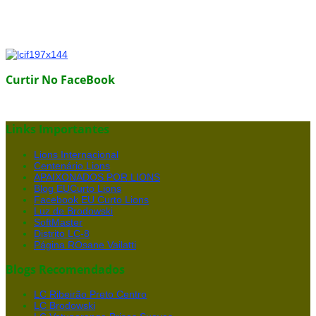
Curtir No FaceBook
Links Importantes
Lions Internacional
Centenário Lions
APAIXONADOS POR LIONS
Blog EUCurto Lions
Facebook EU Curto Lions
Luz de Brodowski
SoftMaster
Distrito LC-8
Página ROsane Vailatti
Blogs Recomendados
LC Ribeirão Preto Centro
LC Brodowski