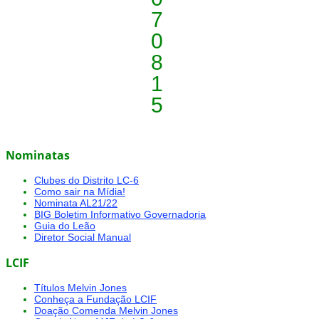
7
0
8
1
5
Nominatas
Clubes do Distrito LC-6
Como sair na Mídia!
Nominata AL21/22
BIG Boletim Informativo Governadoria
Guia do Leão
Diretor Social Manual
LCIF
Títulos Melvin Jones
Conheça a Fundação LCIF
Doação Comenda Melvin Jones