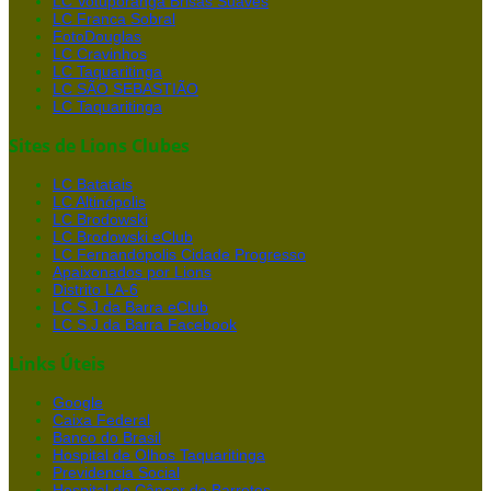
LC Votuporanga Brisas Suaves
LC Franca Sobral
FotoDouglas
LC Cravinhos
LC Taquaritinga
LC SÃO SEBASTIÃO
LC Taquaritinga
Sites de Lions Clubes
LC Batatais
LC Altinópolis
LC Brodowski
LC Brodowski eClub
LC Fernandópolis Cidade Progresso
Apaixonados por Lions
Distrito LA-6
LC S.J.da Barra eClub
LC S.J.da Barra Facebook
Links Úteis
Google
Caixa Federal
Banco do Brasil
Hospital de Olhos Taquaritinga
Previdencia Social
Hospital do Câncer de Barretos