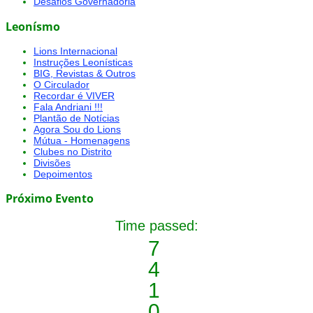
Desafios Governadoria
Leonísmo
Lions Internacional
Instruções Leonísticas
BIG, Revistas & Outros
O Circulador
Recordar é VIVER
Fala Andriani !!!
Plantão de Notícias
Agora Sou do Lions
Mútua - Homenagens
Clubes no Distrito
Divisões
Depoimentos
Próximo Evento
Time passed:
7
4
1
0