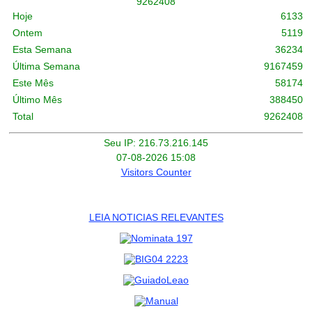
9
2
6
2
4
0
8
Hoje
6133
Ontem
5119
Esta Semana
36234
Última Semana
9167459
Este Mês
58174
Último Mês
388450
Total
9262408
Seu IP: 216.73.216.145
07-08-2026 15:08
Visitors Counter
LEIA NOTICIAS RELEVANTES