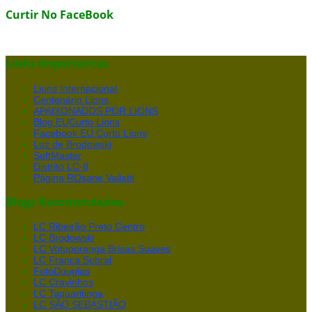
Curtir No FaceBook
Links Importantes
Lions Internacional
Centenário Lions
APAIXONADOS POR LIONS
Blog EUCurto Lions
Facebook EU Curto Lions
Luz de Brodowski
SoftMaster
Distrito LC-8
Página ROsane Vailatti
Blogs Recomendados
LC Ribeirão Preto Centro
LC Brodowski
LC Votuporanga Brisas Suaves
LC Franca Sobral
FotoDouglas
LC Cravinhos
LC Taquaritinga
LC SÃO SEBASTIÃO