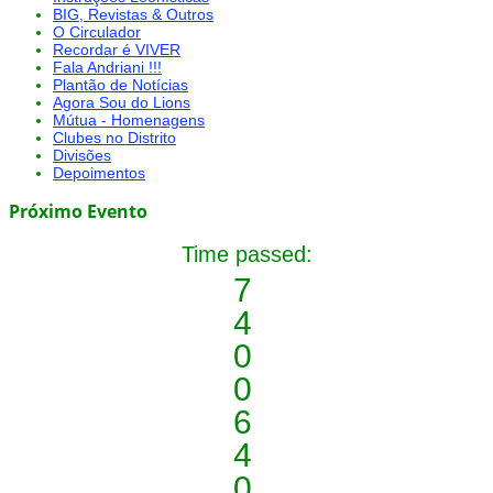
BIG, Revistas & Outros
O Circulador
Recordar é VIVER
Fala Andriani !!!
Plantão de Notícias
Agora Sou do Lions
Mútua - Homenagens
Clubes no Distrito
Divisões
Depoimentos
Próximo Evento
Time passed:
7
4
0
0
6
4
0