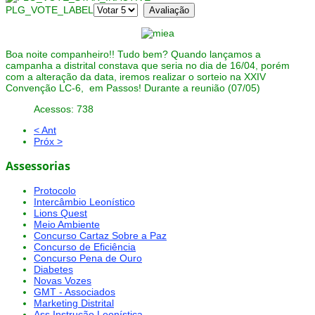
PLG_VOTE_LABEL
Boa noite companheiro!! Tudo bem? Quando lançamos a
campanha a distrital constava que seria no dia de 16/04, porém
com a alteração da data, iremos realizar o sorteio na XXIV
Convenção LC-6, em Passos! Durante a reunião (07/05)
Acessos: 738
< Ant
Próx >
Assessorias
Protocolo
Intercâmbio Leonístico
Lions Quest
Meio Ambiente
Concurso Cartaz Sobre a Paz
Concurso de Eficiência
Concurso Pena de Ouro
Diabetes
Novas Vozes
GMT - Associados
Marketing Distrital
Ass.Instrução Leonística