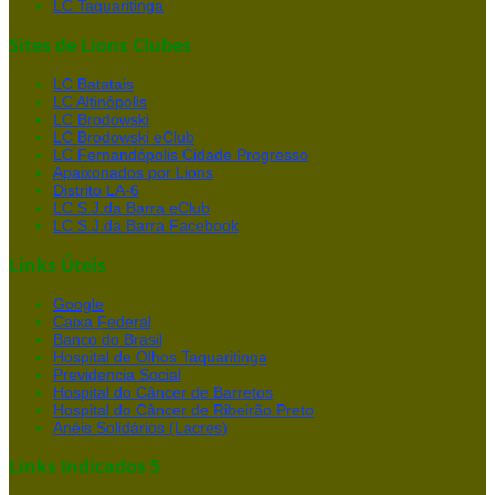
LC Taquaritinga
Sites de Lions Clubes
LC Batatais
LC Altinópolis
LC Brodowski
LC Brodowski eClub
LC Fernandópolis Cidade Progresso
Apaixonados por Lions
Distrito LA-6
LC S.J.da Barra eClub
LC S.J.da Barra Facebook
Links Úteis
Google
Caixa Federal
Banco do Brasil
Hospital de Olhos Taquaritinga
Previdencia Social
Hospital do Câncer de Barretos
Hospital do Câncer de Ribeirão Preto
Anéis Solidários (Lacres)
Links Indicados 5