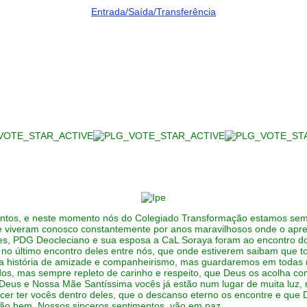
Entrada/Saída/Transferência
mentos, e neste momento nós do Colegiado Transformação estamos sem 
 que viveram conosco constantemente por anos maravilhosos onde o ap
, PDG Deocleciano e sua esposa a CaL Soraya foram ao encontro do
os no último encontro deles entre nós, que onde estiverem saibam que
uma história de amizade e companheirismo, mas guardaremos em todas
rtidos, mas sempre repleto de carinho e respeito, que Deus os acolha 
e Deus e Nossa Mãe Santíssima vocês já estão num lugar de muita luz
er ter vocês dentro deles, que o descanso eterno os encontre e que D
tão bem. Nossos sinceros sentimentos, vão em paz.