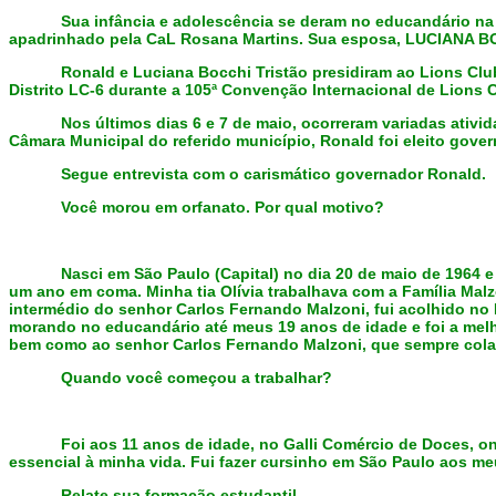
Sua infância e adolescência se deram no educandário na c
apadrinhado pela CaL Rosana Martins. Sua esposa, LUCIANA B
Ronald e Luciana Bocchi Tristão presidiram ao Lions Clu
Distrito LC-6 durante a 105ª Convenção Internacional de Lions 
Nos últimos dias 6 e 7 de maio, ocorreram variadas ativ
Câmara Municipal do referido município, Ronald foi eleito gove
Segue entrevista com o carismático governador Ronald.
Você morou em orfanato. Por qual motivo?
Nasci em São Paulo (Capital) no dia 20 de maio de 1964 e
um ano em coma. Minha tia Olívia trabalhava com a Família Malz
intermédio do senhor Carlos Fernando Malzoni, fui acolhido no
morando no educandário até meus 19 anos de idade e foi a melh
bem como ao senhor Carlos Fernando Malzoni, que sempre colab
Quando você começou a trabalhar?
Foi aos 11 anos de idade, no Galli Comércio de Doces, on
essencial à minha vida. Fui fazer cursinho em São Paulo aos me
Relate sua formação estudantil.