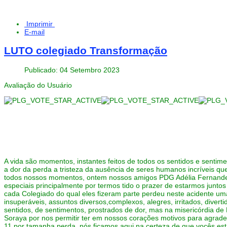
Imprimir
E-mail
LUTO colegiado Transformação
Publicado: 04 Setembro 2023
Avaliação do Usuário
A vida são momentos, instantes feitos de todos os sentidos e senti
a dor da perda a tristeza da ausência de seres humanos incríveis
todos nossos momentos, ontem nossos amigos PDG Adélia Fernandes
especiais principalmente por termos tido o prazer de estarmos junt
cada Colegiado do qual eles fizeram parte perdeu neste acidente 
insuperáveis, assuntos diversos,complexos, alegres, irritados, dive
sentidos, de sentimentos, prostrados de dor, mas na misericórdia d
Soraya por nos permitir ter em nossos corações motivos para agradec
11 por tamanha perda, nós ficamos aqui na certeza de que vocês es