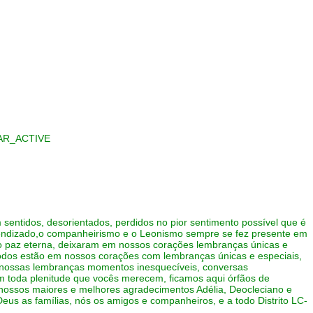
sentidos, desorientados, perdidos no pior sentimento possível que é
rendizado,o companheirismo e o Leonismo sempre se fez presente em
 paz eterna, deixaram em nossos corações lembranças únicas e
 todos estão em nossos corações com lembranças únicas e especiais,
 nossas lembranças momentos inesquecíveis, conversas
com toda plenitude que vocês merecem, ficamos aqui órfãos de
, nossos maiores e melhores agradecimentos Adélia, Deocleciano e
eus as famílias, nós os amigos e companheiros, e a todo Distrito LC-