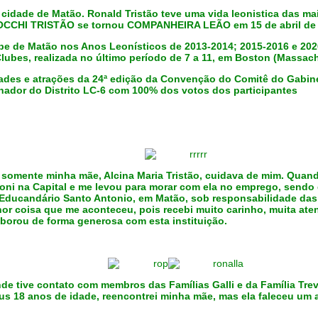
idade de Matão. Ronald Tristão teve uma vida leonistica das mai
OCCHI TRISTÃO se tornou COMPANHEIRA LEÃO em 15 de abril de 
be de Matão nos Anos Leonísticos de 2013-2014; 2015-2016 e 2020
Clubes, realizada no último período de 7 a 11, em Boston (Massac
idades e atrações da 24ª edição da Convenção do Comitê do Gabine
rnador do Distrito LC-6 com 100% dos votos dos participantes
 somente minha mãe, Alcina Maria Tristão, cuidava de mim. Quando
oni na Capital e me levou para morar com ela no emprego, sendo 
 Educandário Santo Antonio, em Matão, sob responsabilidade das
or coisa que me aconteceu, pois recebi muito carinho, muita ate
orou de forma generosa com esta instituição.
de tive contato com membros das Famílias Galli e da Família Trev
us 18 anos de idade, reencontrei minha mãe, mas ela faleceu um a