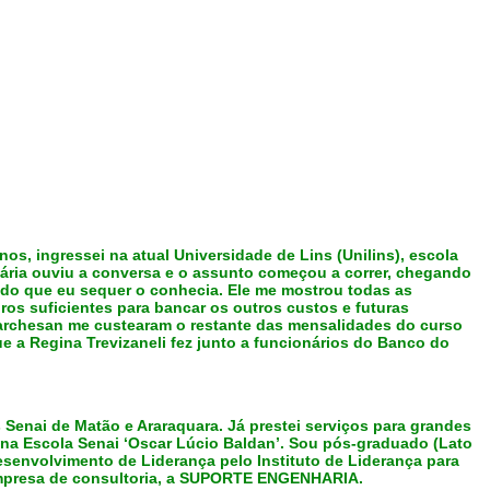
s, ingressei na atual Universidade de Lins (Unilins), escola
ria ouviu a conversa e o assunto começou a corr
er, chegando
do que eu sequer o conhecia. Ele me mostrou todas as
ros suficientes para bancar os outros custos e futuras
archesan me custearam o restante das mensalidades do curso
 a Regina Trevizaneli fez junto a funcionários do Banco do
s Senai de Matão e Araraquara. Já prestei serviços para grandes
e na Escola Senai ‘Oscar Lúcio Baldan’. Sou pós-graduado (Lato
envolvimento de Liderança pelo Instituto de Liderança para
 empresa de consultoria, a SUPORTE ENGENHARIA.