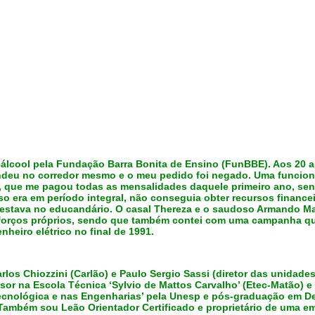
álcool pela Fundação Barra Bonita de Ensino (FunBBE). Aos 20 ano
endeu no cor
redor mesmo e o meu pedido foi negado. Uma funcioná
, que me pagou todas as mensalidades daquele primeiro ano, sen
 era em período integral, não conseguia obter recursos financei
 estava no educandário. O casal Thereza e o saudoso Armando M
sforços próprios, sendo que também contei com uma campanha que
heiro elétrico no final de 1991.
los Chiozzini (Carlão) e Paulo Sergio Sassi (diretor das unidade
ssor na Escola Técnica ‘Sylvio de Mattos Carvalho’ (Etec-Matão) 
nológica e nas Engenharias’ pela Unesp e pós-graduação em Des
. Também sou Leão Orientador Certificado e proprietário de uma