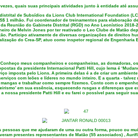
vezes, quais suas principais atividades junto à entidade até ass
strital de Subsídios da Lions Club International Foundation (LC
S$ 1 milhão. Fui coordenador de treinamentos para elaboração de 
al da Reunião do Gabinete Distrital (RGD) no Ano Leonístico 2018
eiro de Melvin Jones por ter reativado o Leo Clube de Matão dep
ão. Participo ativamente de diversas organizações de direitos h
ização do Crea-SP, atuo como inspetor regional de Engenharia E
o. Conheço meus companheiros e companheiras, as domadoras, os l
opostas da presidente Internacional Patti Hill, cujo lema é ‘Mu
viço imposta pelo Lions. A primeira delas é a de criar um ambient
erviços com leões e líderes no mundo inteiro. E a quarta - talvez
 as mangas e trabalhar como sempre fizemos. Conto com o empenh
eirismo’ em sua essência, esquecendo rusgas e diferenças que e
a nossa presidente Patti Hill e eu farei o possível para seguir 
as pessoas que me ajudaram de uma ou outra forma, pouco ou muit
am presentes representantes de Matão (55 associados) , Auriflam