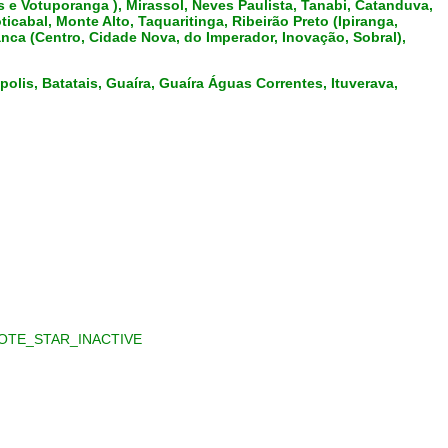
 e Votuporanga ), Mirassol, Neves Paulista, Tanabi, Catanduva,
icabal, Monte Alto, Taquaritinga, Ribeirão Preto (Ipiranga,
anca (Centro, Cidade Nova, do Imperador, Inovação, Sobral),
lis, Batatais, Guaíra, Guaíra Águas Correntes, Ituverava,