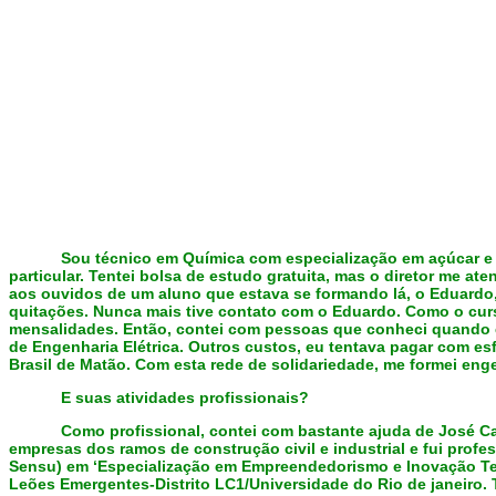
Sou técni
co em Química co
m especialização em açúcar e 
particular. Tentei bolsa de estudo gratuita, mas o diretor me at
aos ouvidos de um aluno que estava se formando lá, o Eduardo
quitações. Nunca mais tive contato com o Eduardo. Como o curso
me
nsalidades. Então, contei com pessoas que conheci quando
de Engenharia Elétrica. Outros custos, eu tentava pagar com e
Brasil de Matão. Com esta rede de solidariedade, me formei engen
E suas atividades profissionais?
Como profissional, contei com bastante ajuda de José Car
empresas dos ramos de construção civil e industrial e fui profe
Sensu) em ‘Especialização em Empreendedorismo e Inovação Tec
Leões Emergentes-Distrito LC1/Universidade do Rio de janeiro