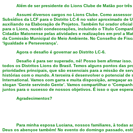
Além de ser presidente do Lions Clube de Matão por três 
Assumi diversos cargos no Lions Clube. Como assessor di
Subsídios da LCF para o Distrito LC-6 no valor aproximado de U
auxiliando na Elaboração de Projetos. Também fui orador ofici
para o Lions, recebi condecorações, incluindo o Título Companh
Cidadão Matonense pelas atividades e realizações em prol a Mat
da Comissão Municipal do Meio Ambiente. No Conselho de Fiscal
‘Igualdade e Perseverança’.
Agora o desafio é governar ao Distrito LC-6.
Desafio é para ser superado, né! Posso bem afirmar iss
todos os Distritos Lions do Brasil. Temos alguns pontos das pr
prioridades principais, que são essenciais para a missão de ser
histórias com o mundo. A terceira é desenvolver o potencial de s
International. Vamos com garra e muita disposição, arregaçar
slogan ‘Gente servindo Gente’. Vamos compartilhar o ‘Companh
juntos para o sucesso de nossos objetivos. É isso o que espera 
Agradecimentos?
Para minha esposa Luciana, nossos familiares, à todas 
Deus os abençoe também! No evento do domingo passado, estiver