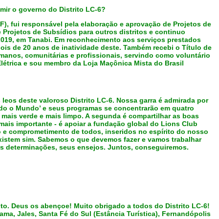
umir o governo do Distrito LC-6?
F), fui responsável pela elaboração e aprovação de Projetos de
Projetos de Subsídios para outros distritos e continuo
-2019, em Tanabi. Em reconhecimento aos serviços prestados
ois de 20 anos de inatividade deste. Também recebi o Título de
umanos, comunitárias e profissionais, servindo como voluntário
létrica e sou membro da Loja Maçônica Mista do Brasil
eos deste valoroso Distrito LC-6. Nossa garra é admirada por
dando o Mundo’ e seus programas se concentrarão em quatro
e mais verde e mais limpo. A segunda é compartilhar as boas
 mais importante - é apoiar a fundação global do Lions Club
o e comprometimento de todos, inseridos no espírito do nosso
xistem sim. Sabemos o que devemos fazer e vamos trabalhar
suas determinações, seus ensejos. Juntos, conseguiremos.
o. Deus os abençoe! Muito obrigado a todos do Distrito LC-6!
a, Jales, Santa Fé do Sul (Estância Turística), Fernandópolis