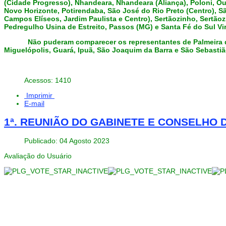
(Cidade Progresso), Nhandeara, Nhandeara (Aliança), Poloni, Ou
Novo Horizonte, Potirendaba, São José do Rio Preto (Centro), São
Campos Elíseos, Jardim Paulista e Centro), Sertãozinho, Sertãoz
Pedregulho Usina de Estreito, Passos (MG) e Santa Fé do Sul Vir
Não puderam comparecer os representantes de Palmeira do 
Miguelópolis, Guará, Ipuã, São Joaquim da Barra e São Sebastiã
Acessos: 1410
Imprimir
E-mail
1ª. REUNIÃO DO GABINETE E CONSELHO DI
Publicado: 04 Agosto 2023
Avaliação do Usuário