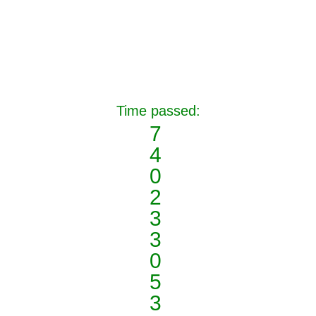
Time passed:
7
4
0
2
3
3
0
5
3