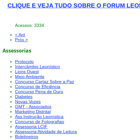
CLIQUE E VEJA TUDO SOBRE O FORUM LEONÍST
Acessos: 3334
< Ant
Próx >
Assessorias
Protocolo
Intercâmbio Leonístico
Lions Quest
Meio Ambiente
Concurso Cartaz Sobre a Paz
Concurso de Eficiência
Concurso Pena de Ouro
Diabetes
Novas Vozes
GMT - Associados
Marketing Distrital
Ass.Instrução Leonística
Concurso de Fotografias
Assessoria LCIF
Assessoria Atividade de Leitura
Boletineiros